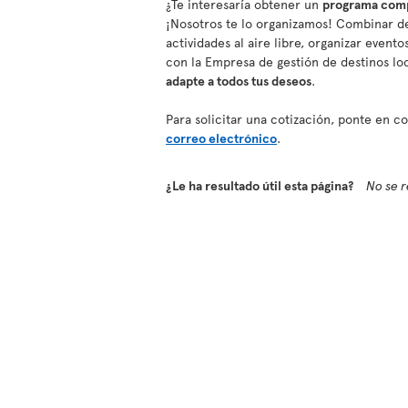
¿Te interesaría obtener un
programa compl
¡Nosotros te lo organizamos! Combinar de
actividades al aire libre, organizar event
con la Empresa de gestión de destinos lo
adapte a todos tus deseos
.
Para solicitar una cotización, ponte en 
correo electrónico
.
¿Le ha resultado útil esta página?
No se r