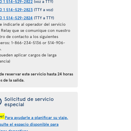
0 1 514-529-2822
(voz a TTY)
0 1 514-529-2823
(TTY a voz)
0 1 514-529-2824
(TTY a TTY)
 indicarle al operador del servicio
l Relay que se comunique con nuestro
tro de contacto a los siguientes
eros: 1-866-234-5136 or 514-906-
.
 pueden aplicar cargos de larga
ancia)
de reservar este servicio hasta 24 horas
s de la salida
.
ý
Solicitud de servicio
especial
vo!
Para ayudarle a planificar su viaje,
sulte el espacio disponible para
ipos deportivos.