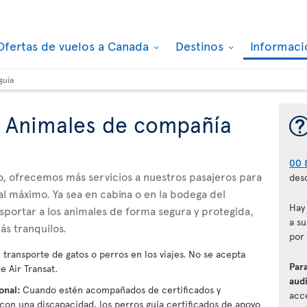
Ofertas de vuelos a Canada
Destinos
Informaci
guía
- Animales de compañía
00 
o, ofrecemos más servicios a nuestros pasajeros para
desd
al máximo. Ya sea en cabina o en la bodega del
Hay
sportar a los animales de forma segura y protegida,
a su
ás tranquilos.
por
transporte de gatos o perros en los viajes. No se acepta
Para
e Air Transat.
audi
ional:
Cuando estén acompañados de certificados y
acce
on una discapacidad, los perros guía certificados de apoyo