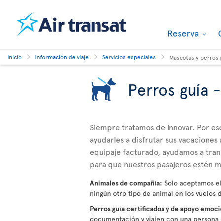
Reserva
Inicio
Información de viaje
Servicios especiales
Mascotas y perros 
Perros guía 
Siempre tratamos de innovar. Por es
ayudarles a disfrutar sus vacaciones 
equipaje facturado, ayudamos a tran
para que nuestros pasajeros estén m
Animales de compañía:
Solo aceptamos el 
ningún otro tipo de animal en los vuelos d
Perros guía certificados y de apoyo emoc
documentación y viajen con una persona c