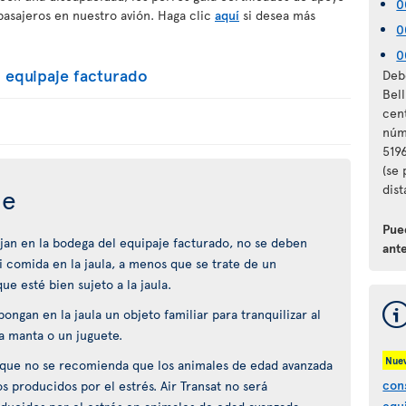
0
pasajeros en nuestro avión. Haga clic
aquí
si desea más
0
0
 equipaje facturado
Debe
Bel
cen
núm
5196
(se
dist
je
Pue
ajan en la bodega del equipaje facturado, no se deben
ante
 comida en la jaula, a menos que se trate de un
 esté bien sujeto a la jaula.
ongan en la jaula un objeto familiar para tranquilizar al
a manta o un juguete.
Nue
e que no se recomienda que los animales de edad avanzada
con
os producidos por el estrés. Air Transat no será
equ