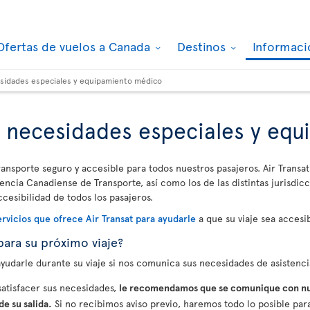
Ofertas de vuelos a Canada
Destinos
Informaci
esidades especiales y equipamiento médico
, necesidades especiales y eq
ransporte seguro y accesible para todos nuestros pasajeros. Air Transat
encia Canadiense de Transporte, así como los de las distintas jurisdicc
ccesibilidad de todos los pasajeros.
ervicios que ofrece Air Transat para ayudarle
a que su viaje sea accesib
para su próximo viaje?
udarle durante su viaje si nos comunica sus necesidades de asistencia
atisfacer sus necesidades,
le recomendamos que se comunique con nu
e su salida.
Si no recibimos aviso previo, haremos todo lo posible para