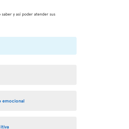
 saber y así poder atender sus
yo emocional
itiva