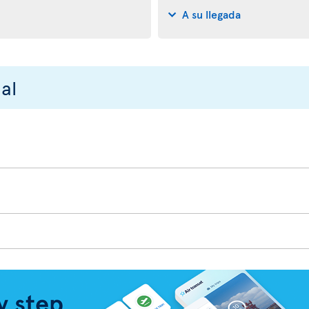
A su llegada
al