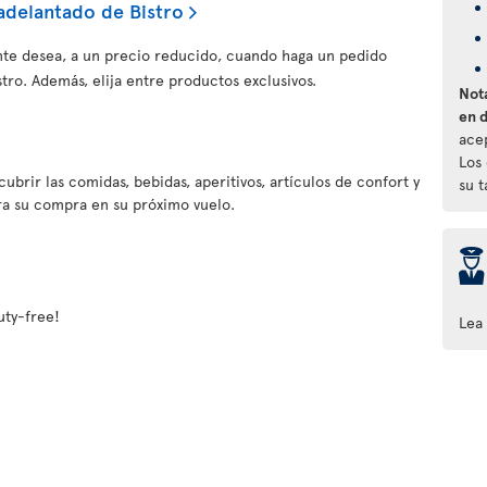
adelantado de Bistro
te desea, a un precio reducido, cuando haga un pedido
ro. Además, elija entre productos exclusivos.
Nota
en 
ace
Los
ubrir las comidas, bebidas, aperitivos, artículos de confort y
su 
ra su compra en su próximo vuelo.
þ
ty-free!
Lea