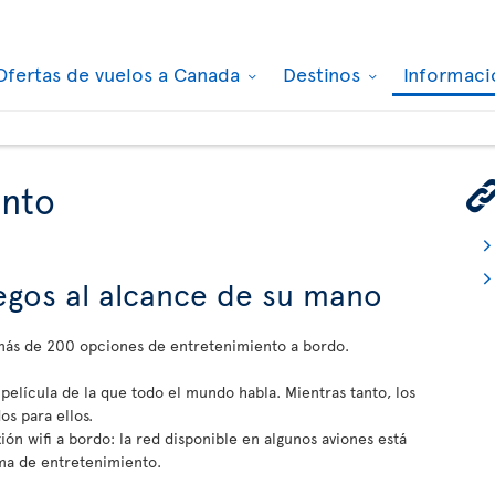
Ofertas de vuelos a Canada
Destinos
Informaci
ento
juegos al alcance de su mano
 más de 200 opciones de entretenimiento a bordo.
 película de la que todo el mundo habla. Mientras tanto, los
s para ellos.
ón wifi a bordo: la red disponible en algunos aviones está
ma de entretenimiento.