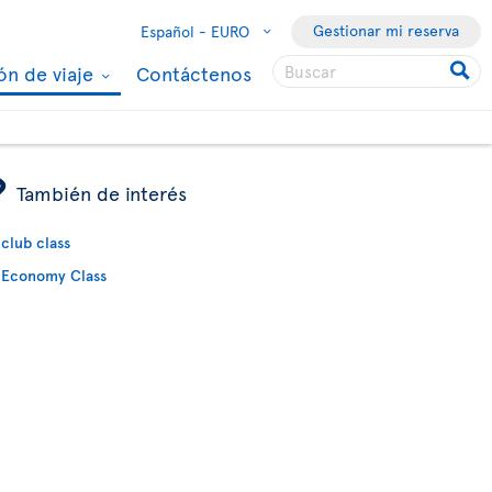
Gestionar mi reserva
Español -
EURO
ón de viaje
Contáctenos
ÿ
También de interés
club class
Economy Class