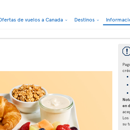
Ofertas de vuelos a Canada
Destinos
Informaci
Pag
créd
Nota
en 
ace
Los
su 