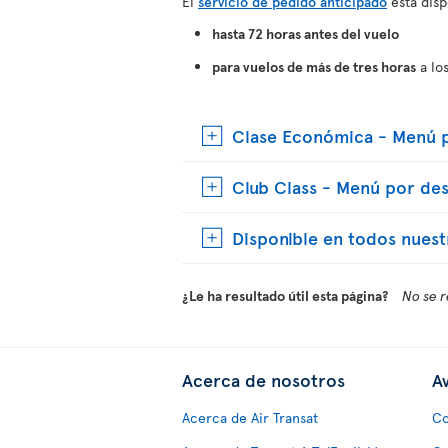
El
servicio de pedido anticipado
está disp
hasta 72 horas antes del vuelo
para vuelos de más de tres horas
a los
Clase Económica - Menú p
Club Class - Menú por des
Disponible en todos nuest
¿Le ha resultado útil esta página?
No se r
Acerca de nosotros
Av
Acerca de Air Transat
Co