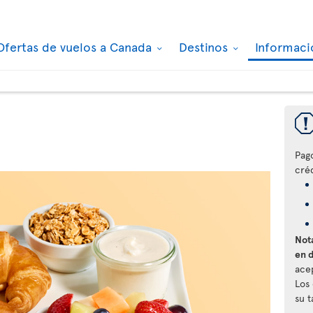
Ofertas de vuelos a Canada
Destinos
Informaci
Pag
créd
Nota
en 
ace
Los
su 