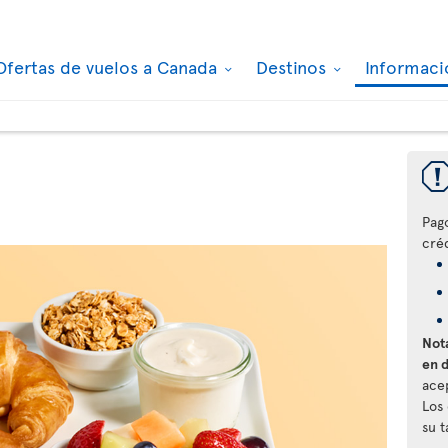
Ofertas de vuelos a Canada
Destinos
Informaci
Pag
créd
Nota
en 
ace
Los
su 