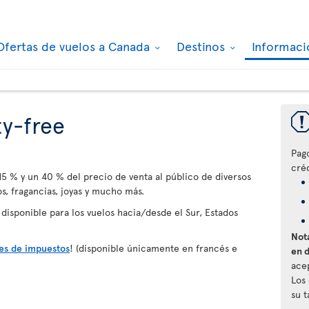
Ofertas de vuelos a Canada
Destinos
Informaci
y-free
Pag
créd
5 % y un 40 % del precio de venta al público de diversos
s, fragancias, joyas y mucho más.
 disponible para los vuelos hacia/desde el Sur, Estados
Nota
res de impuestos
! (disponible únicamente en francés e
en 
ace
Los
su 