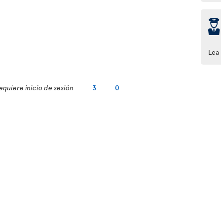
þ
Lea
equiere inicio de sesión
3
0