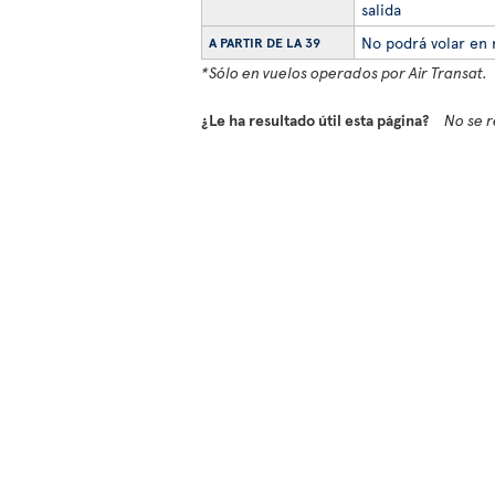
salida
No podrá volar en 
A PARTIR DE LA 39
*Sólo en vuelos operados por Air Transat.
¿Le ha resultado útil esta página?
No se r