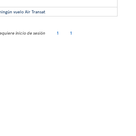
ningún vuelo Air Transat
equiere inicio de sesión
1
1