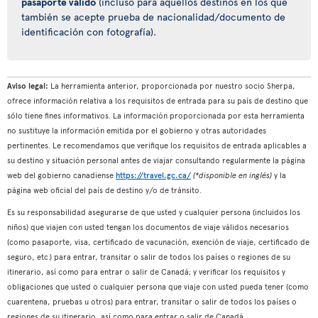
pasaporte válido
(incluso para aquellos destinos en los que
también se acepte prueba de nacionalidad/documento de
identificación con fotografía).
Aviso legal:
La herramienta anterior, proporcionada por nuestro socio Sherpa,
ofrece información relativa a los requisitos de entrada para su país de destino que
sólo tiene fines informativos. La información proporcionada por esta herramienta
no sustituye la información emitida por el gobierno y otras autoridades
pertinentes. Le recomendamos que verifique los requisitos de entrada aplicables a
su destino y situación personal antes de viajar consultando regularmente la página
web del gobierno canadiense
https://travel.gc.ca/
(*disponible en inglés)
y la
página web oficial del país de destino y/o de tránsito.
Es su responsabilidad asegurarse de que usted y cualquier persona (incluidos los
niños) que viajen con usted tengan los documentos de viaje válidos necesarios
(como pasaporte, visa, certificado de vacunación, exención de viaje, certificado de
seguro, etc.) para entrar, transitar o salir de todos los países o regiones de su
itinerario, así como para entrar o salir de Canadá; y verificar los requisitos y
obligaciones que usted o cualquier persona que viaje con usted pueda tener (como
cuarentena, pruebas u otros) para entrar, transitar o salir de todos los países o
regiones de su itinerario, así como para entrar o salir de Canadá.