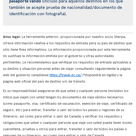
pasaporte válido
(incluso para aquellos destinos en los que
también se acepte prueba de nacionalidad/documento de
identificación con fotografía).
Aviso legal:
La herramienta anterior, proporcionada por nuestro socio Sherpa,
ofrece información relativa a los requisitos de entrada para su país de destino que
sólo tiene fines informativos. La información proporcionada por esta herramienta
no sustituye la información emitida por el gobierno y otras autoridades
pertinentes. Le recomendamos que verifique los requisitos de entrada aplicables a
su destino y situación personal antes de viajar consultando regularmente la página
web del gobierno canadiense
https://travel.gc.ca/
(*disponible en inglés)
y la
página web oficial del país de destino y/o de tránsito.
Es su responsabilidad asegurarse de que usted y cualquier persona (incluidos los
niños) que viajen con usted tengan los documentos de viaje válidos necesarios
(como pasaporte, visa, certificado de vacunación, exención de viaje, certificado de
seguro, etc.) para entrar, transitar o salir de todos los países o regiones de su
itinerario, así como para entrar o salir de Canadá; y verificar los requisitos y
obligaciones que usted o cualquier persona que viaje con usted pueda tener (como
cuarentena, pruebas u otros) para entrar, transitar o salir de todos los países o
regiones de su itinerario, así como para entrar o salir de Canadá.