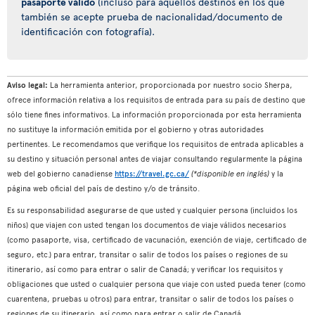
pasaporte válido
(incluso para aquellos destinos en los que
también se acepte prueba de nacionalidad/documento de
identificación con fotografía).
Aviso legal:
La herramienta anterior, proporcionada por nuestro socio Sherpa,
ofrece información relativa a los requisitos de entrada para su país de destino que
sólo tiene fines informativos. La información proporcionada por esta herramienta
no sustituye la información emitida por el gobierno y otras autoridades
pertinentes. Le recomendamos que verifique los requisitos de entrada aplicables a
su destino y situación personal antes de viajar consultando regularmente la página
web del gobierno canadiense
https://travel.gc.ca/
(*disponible en inglés)
y la
página web oficial del país de destino y/o de tránsito.
Es su responsabilidad asegurarse de que usted y cualquier persona (incluidos los
niños) que viajen con usted tengan los documentos de viaje válidos necesarios
(como pasaporte, visa, certificado de vacunación, exención de viaje, certificado de
seguro, etc.) para entrar, transitar o salir de todos los países o regiones de su
itinerario, así como para entrar o salir de Canadá; y verificar los requisitos y
obligaciones que usted o cualquier persona que viaje con usted pueda tener (como
cuarentena, pruebas u otros) para entrar, transitar o salir de todos los países o
regiones de su itinerario, así como para entrar o salir de Canadá.