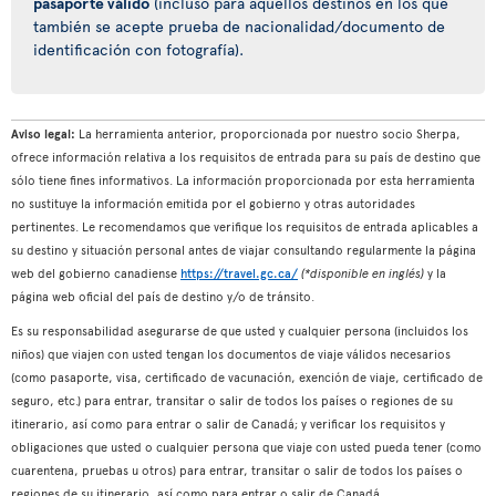
pasaporte válido
(incluso para aquellos destinos en los que
también se acepte prueba de nacionalidad/documento de
identificación con fotografía).
Aviso legal:
La herramienta anterior, proporcionada por nuestro socio Sherpa,
ofrece información relativa a los requisitos de entrada para su país de destino que
sólo tiene fines informativos. La información proporcionada por esta herramienta
no sustituye la información emitida por el gobierno y otras autoridades
pertinentes. Le recomendamos que verifique los requisitos de entrada aplicables a
su destino y situación personal antes de viajar consultando regularmente la página
web del gobierno canadiense
https://travel.gc.ca/
(*disponible en inglés)
y la
página web oficial del país de destino y/o de tránsito.
Es su responsabilidad asegurarse de que usted y cualquier persona (incluidos los
niños) que viajen con usted tengan los documentos de viaje válidos necesarios
(como pasaporte, visa, certificado de vacunación, exención de viaje, certificado de
seguro, etc.) para entrar, transitar o salir de todos los países o regiones de su
itinerario, así como para entrar o salir de Canadá; y verificar los requisitos y
obligaciones que usted o cualquier persona que viaje con usted pueda tener (como
cuarentena, pruebas u otros) para entrar, transitar o salir de todos los países o
regiones de su itinerario, así como para entrar o salir de Canadá.