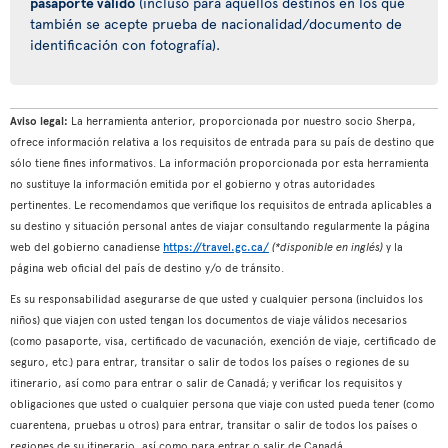
pasaporte válido
(incluso para aquellos destinos en los que
también se acepte prueba de nacionalidad/documento de
identificación con fotografía).
Aviso legal:
La herramienta anterior, proporcionada por nuestro socio Sherpa,
ofrece información relativa a los requisitos de entrada para su país de destino que
sólo tiene fines informativos. La información proporcionada por esta herramienta
no sustituye la información emitida por el gobierno y otras autoridades
pertinentes. Le recomendamos que verifique los requisitos de entrada aplicables a
su destino y situación personal antes de viajar consultando regularmente la página
web del gobierno canadiense
https://travel.gc.ca/
(*disponible en inglés)
y la
página web oficial del país de destino y/o de tránsito.
Es su responsabilidad asegurarse de que usted y cualquier persona (incluidos los
niños) que viajen con usted tengan los documentos de viaje válidos necesarios
(como pasaporte, visa, certificado de vacunación, exención de viaje, certificado de
seguro, etc.) para entrar, transitar o salir de todos los países o regiones de su
itinerario, así como para entrar o salir de Canadá; y verificar los requisitos y
obligaciones que usted o cualquier persona que viaje con usted pueda tener (como
cuarentena, pruebas u otros) para entrar, transitar o salir de todos los países o
regiones de su itinerario, así como para entrar o salir de Canadá.