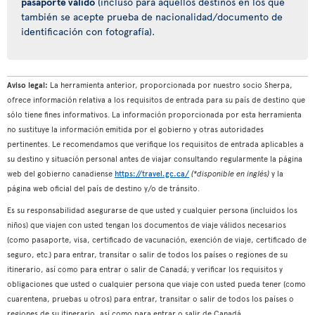
pasaporte válido
(incluso para aquellos destinos en los que
también se acepte prueba de nacionalidad/documento de
identificación con fotografía).
Aviso legal:
La herramienta anterior, proporcionada por nuestro socio Sherpa,
ofrece información relativa a los requisitos de entrada para su país de destino que
sólo tiene fines informativos. La información proporcionada por esta herramienta
no sustituye la información emitida por el gobierno y otras autoridades
pertinentes. Le recomendamos que verifique los requisitos de entrada aplicables a
su destino y situación personal antes de viajar consultando regularmente la página
web del gobierno canadiense
https://travel.gc.ca/
(*disponible en inglés)
y la
página web oficial del país de destino y/o de tránsito.
Es su responsabilidad asegurarse de que usted y cualquier persona (incluidos los
niños) que viajen con usted tengan los documentos de viaje válidos necesarios
(como pasaporte, visa, certificado de vacunación, exención de viaje, certificado de
seguro, etc.) para entrar, transitar o salir de todos los países o regiones de su
itinerario, así como para entrar o salir de Canadá; y verificar los requisitos y
obligaciones que usted o cualquier persona que viaje con usted pueda tener (como
cuarentena, pruebas u otros) para entrar, transitar o salir de todos los países o
regiones de su itinerario, así como para entrar o salir de Canadá.