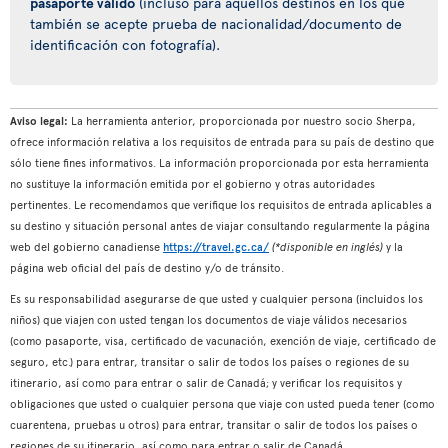
pasaporte válido
(incluso para aquellos destinos en los que
también se acepte prueba de nacionalidad/documento de
identificación con fotografía).
Aviso legal:
La herramienta anterior, proporcionada por nuestro socio Sherpa,
ofrece información relativa a los requisitos de entrada para su país de destino que
sólo tiene fines informativos. La información proporcionada por esta herramienta
no sustituye la información emitida por el gobierno y otras autoridades
pertinentes. Le recomendamos que verifique los requisitos de entrada aplicables a
su destino y situación personal antes de viajar consultando regularmente la página
web del gobierno canadiense
https://travel.gc.ca/
(*disponible en inglés)
y la
página web oficial del país de destino y/o de tránsito.
Es su responsabilidad asegurarse de que usted y cualquier persona (incluidos los
niños) que viajen con usted tengan los documentos de viaje válidos necesarios
(como pasaporte, visa, certificado de vacunación, exención de viaje, certificado de
seguro, etc.) para entrar, transitar o salir de todos los países o regiones de su
itinerario, así como para entrar o salir de Canadá; y verificar los requisitos y
obligaciones que usted o cualquier persona que viaje con usted pueda tener (como
cuarentena, pruebas u otros) para entrar, transitar o salir de todos los países o
regiones de su itinerario, así como para entrar o salir de Canadá.