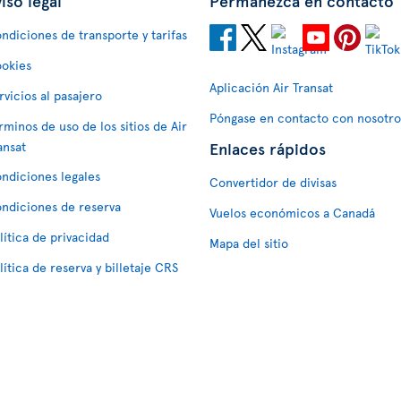
iso legal
Permanezca en contacto
ndiciones de transporte y tarifas
okies
Aplicación Air Transat
rvicios al pasajero
Póngase en contacto con nosotro
rminos de uso de los sitios de Air
Enlaces rápidos
ansat
ndiciones legales
Convertidor de divisas
ndiciones de reserva
Vuelos económicos a Canadá
lítica de privacidad
Mapa del sitio
lítica de reserva y billetaje CRS