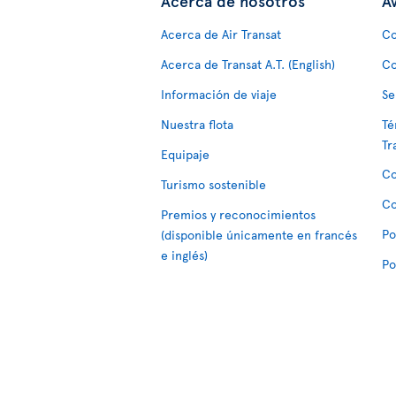
Acerca de nosotros
Av
Acerca de Air Transat
Co
Acerca de Transat A.T. (English)
Co
Información de viaje
Se
Nuestra flota
Té
Tr
Equipaje
Co
Turismo sostenible
Co
Premios y reconocimientos
Po
(disponible únicamente en francés
e inglés)
Po