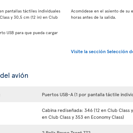
n pantallas táctiles individuales
Acomódese en el asiento de su e
lass y 30,5 cm (12 in) en Club
horas antes de la salida.
rto USB para que pueda cargar
Visite la sección Selección d
 del avión
:
Puertos USB-A (1 por pantalla táctile indivi
Cabina rediseñada: 346 (12 en Club Class 
en Club Class y 353 en Economy Class)
2 Rolls Royce Trent 772