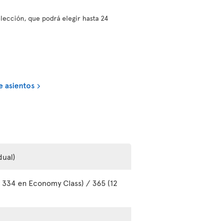
lección, que podrá elegir hasta 24
e asientos
dual)
y 334 en Economy Class) / 365 (12