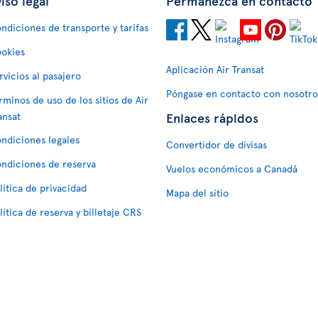
iso legal
Permanezca en contacto
ndiciones de transporte y tarifas
okies
Aplicación Air Transat
rvicios al pasajero
Póngase en contacto con nosotro
rminos de uso de los sitios de Air
Enlaces rápidos
ansat
ndiciones legales
Convertidor de divisas
ndiciones de reserva
Vuelos económicos a Canadá
lítica de privacidad
Mapa del sitio
lítica de reserva y billetaje CRS