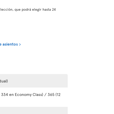
lección, que podrá elegir hasta 24
e asientos
dual)
y 334 en Economy Class) / 365 (12