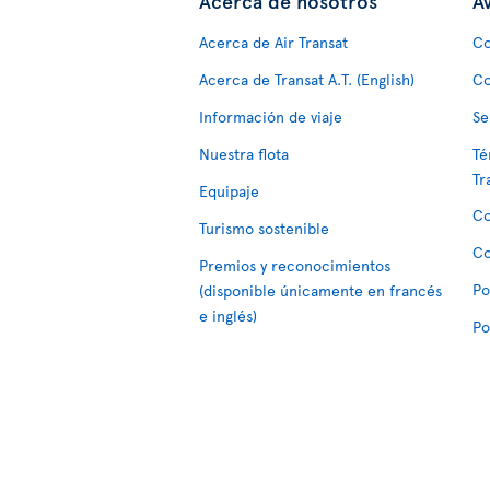
Acerca de nosotros
Av
Acerca de Air Transat
Co
Acerca de Transat A.T. (English)
Co
Información de viaje
Se
Nuestra flota
Té
Tr
Equipaje
Co
Turismo sostenible
Co
Premios y reconocimientos
Po
(disponible únicamente en francés
e inglés)
Po