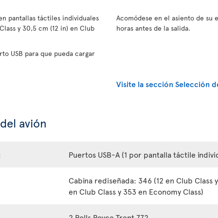
n pantallas táctiles individuales
Acomódese en el asiento de su e
lass y 30,5 cm (12 in) en Club
horas antes de la salida.
rto USB para que pueda cargar
Visite la sección Selección d
 del avión
:
Puertos USB-A (1 por pantalla táctile indivi
Cabina rediseñada: 346 (12 en Club Class 
en Club Class y 353 en Economy Class)
2 Rolls Royce Trent 772