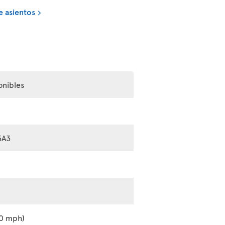
e asientos
onibles
5A3
0 mph)