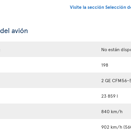
Visite la sección Selección d
 del avión
:
No están disp
198
2 GE CFM56-
23 859 l
840 km/h
902 km/h (56