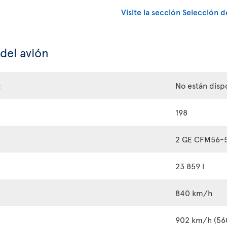
Visite la sección Selección d
 del avión
:
No están disp
198
2 GE CFM56-
23 859 l
840 km/h
902 km/h (56