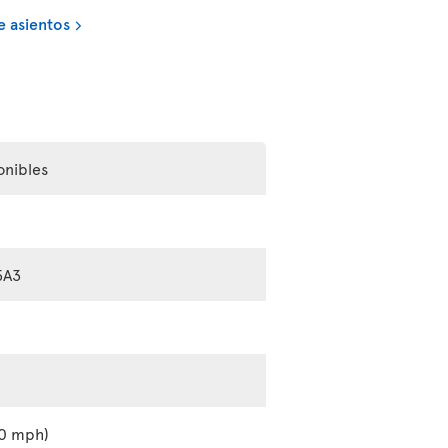
e asientos
onibles
5A3
0 mph)