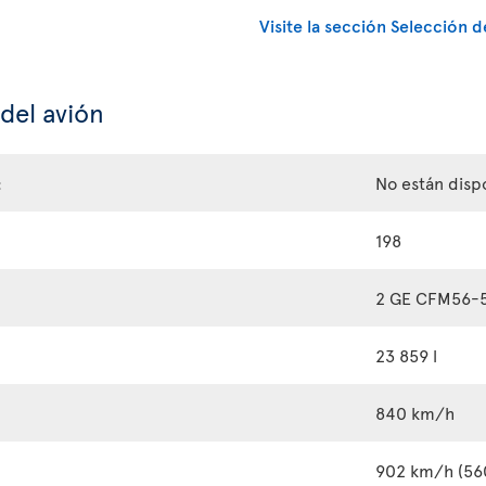
Visite la sección Selección d
 del avión
:
No están disp
198
2 GE CFM56-
23 859 l
840 km/h
902 km/h (56