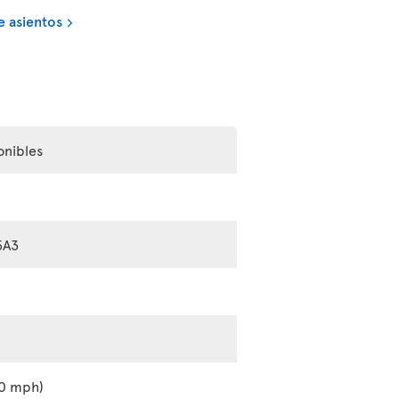
e asientos
onibles
5A3
0 mph)