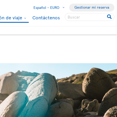
Gestionar mi reserva
Español -
EURO
ón de viaje
Contáctenos