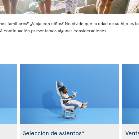
es familiares? ¿Viaja con niños? No olvide que la edad de su hijo es l
d. A continuación presentamos algunas consideraciones.
s
Selección de asientos*
Vent