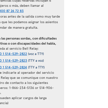
familias cuyas reservas incluyan 6
ajeros o más, deben llamar al
800 87 26 72 83
horas antes de la salida como muy tarde
a que les podamos asignar los asientos
ándar de manera gratuita.
 las personas sordas, con dificultades
tivas o con discapacidades del habla,
da al servicio Bell Relay:
0 1 514-529-2822
(voz a TTY)
0 1 514-529-2823
(TTY a voz)
0 1 514-529-2824
(TTY a TTY)
 indicarle al operador del servicio
l Relay que se comunique con nuestro
tro de contacto a los siguientes
eros: 1-866-234-5136 or 514-906-
.
 pueden aplicar cargos de larga
ancia)