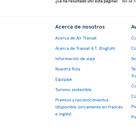
¿Le ha resultado útil esta página?
No se r
Acerca de nosotros
Av
Acerca de Air Transat
Co
Acerca de Transat A.T. (English)
Co
Información de viaje
Se
Nuestra flota
Té
Tr
Equipaje
Co
Turismo sostenible
Co
Premios y reconocimientos
Po
(disponible únicamente en francés
e inglés)
Po