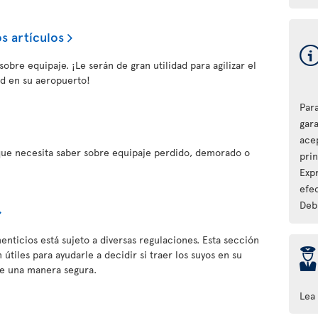
s artículos
obre equipaje. ¡Le serán de gran utilidad para agilizar el
d en su aeropuerto!
Par
gara
ace
que necesita saber sobre equipaje perdido, demorado o
pri
Expr
efec
Debi
enticios está sujeto a diversas regulaciones. Esta sección
þ
útiles para ayudarle a decidir si traer los suyos en su
de una manera segura.
Lea