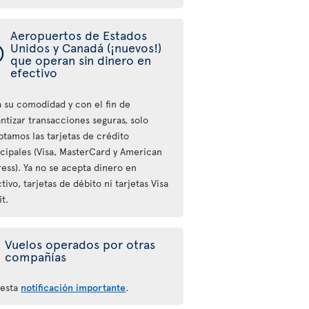
Aeropuertos de Estados
ý
Unidos y Canadá (¡nuevos!)
que operan sin dinero en
efectivo
a su comodidad y con el fin de
ntizar transacciones seguras, solo
ptamos las tarjetas de crédito
ncipales (Visa, MasterCard y American
ess). Ya no se acepta dinero en
tivo, tarjetas de débito ni tarjetas Visa
t.
Vuelos operados por otras
compañías
 esta
notificación importante
.