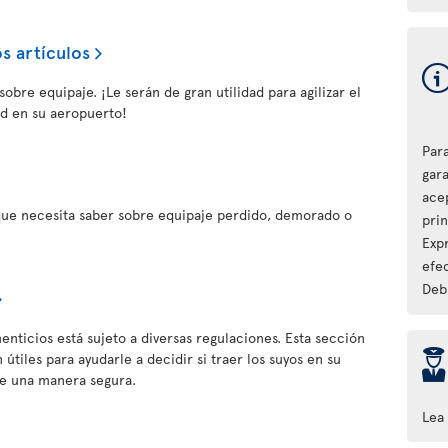
s artículos
obre equipaje. ¡Le serán de gran utilidad para agilizar el
d en su aeropuerto!
Par
gara
ace
que necesita saber sobre equipaje perdido, demorado o
pri
Expr
efec
Debi
enticios está sujeto a diversas regulaciones. Esta sección
þ
útiles para ayudarle a decidir si traer los suyos en su
de una manera segura.
Lea