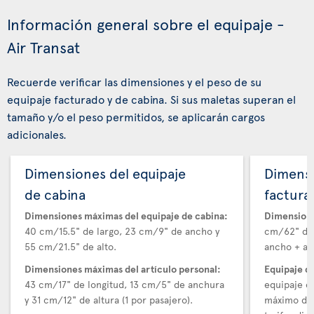
Información general sobre el equipaje -
Air Transat
Recuerde verificar las dimensiones y el peso de su
equipaje facturado y de cabina. Si sus maletas superan el
tamaño y/o el peso permitidos, se aplicarán cargos
adicionales.
Dimensiones del equipaje
Dimensi
de cabina
factura
Dimensiones máximas del equipaje de cabina:
Dimensione
40 cm/15.5" de largo, 23 cm/9" de ancho y
cm/62" de 
55 cm/21.5" de alto.
ancho + alt
Dimensiones máximas del artículo personal:
Equipaje d
43 cm/17" de longitud, 13 cm/5" de anchura
equipaje e
y 31 cm/12" de altura (1 por pasajero).
máximo de 