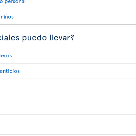
lo personal
 niños
iales puedo llevar?
deros
enticios