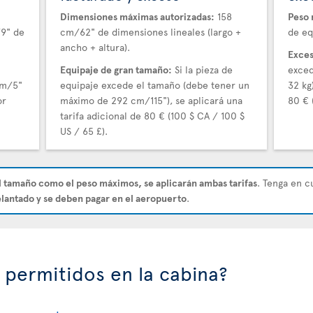
Dimensiones máximas autorizadas:
158
Peso 
/9" de
cm/62" de dimensiones lineales (largo +
de eq
ancho + altura).
Exces
Equipaje de gran tamaño:
Si la pieza de
exced
cm/5"
equipaje excede el tamaño (debe tener un
32 kg
or
máximo de 292 cm/115"), se aplicará una
80 € 
tarifa adicional de 80 € (100 $ CA / 100 $
US / 65 £).
l tamaño como el peso máximos, se aplicarán ambas tarifas
. Tenga en c
lantado y se deben pagar en el aeropuerto
.
 permitidos en la cabina?