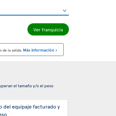
Ver franquicia
Más información
 de la salida.
superan el tamaño y/o el peso
o del equipaje facturado y
eso