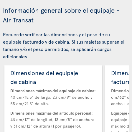
Información general sobre el equipaje -
Air Transat
Recuerde verificar las dimensiones y el peso de su
equipaje facturado y de cabina. Si sus maletas superan el
tamaño y/o el peso permitidos, se aplicarán cargos
adicionales.
Dimensiones del equipaje
Dimensi
de cabina
factura
Dimensiones máximas del equipaje de cabina:
Dimensione
40 cm/15.5" de largo, 23 cm/9" de ancho y
cm/62" de 
55 cm/21.5" de alto.
ancho + alt
Dimensiones máximas del artículo personal:
Equipaje d
43 cm/17" de longitud, 13 cm/5" de anchura
equipaje e
y 31 cm/12" de altura (1 por pasajero).
máximo de 