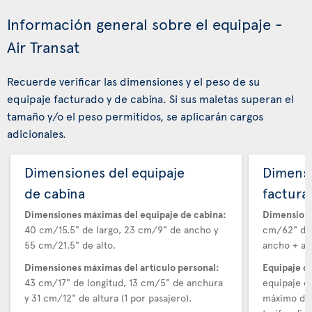
Información general sobre el equipaje -
Air Transat
Recuerde verificar las dimensiones y el peso de su
equipaje facturado y de cabina. Si sus maletas superan el
tamaño y/o el peso permitidos, se aplicarán cargos
adicionales.
Dimensiones del equipaje
Dimensi
de cabina
factura
Dimensiones máximas del equipaje de cabina:
Dimensione
40 cm/15.5" de largo, 23 cm/9" de ancho y
cm/62" de 
55 cm/21.5" de alto.
ancho + alt
Dimensiones máximas del artículo personal:
Equipaje d
43 cm/17" de longitud, 13 cm/5" de anchura
equipaje e
y 31 cm/12" de altura (1 por pasajero).
máximo de 