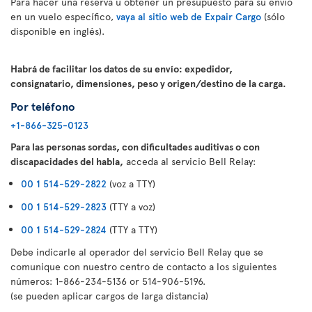
Para hacer una reserva u obtener un presupuesto para su envío
en un vuelo específico,
vaya al sitio web de Expair Cargo
(sólo
disponible en inglés).
Habrá de facilitar los datos de su envío: expedidor,
consignatario, dimensiones, peso y origen/destino de la carga.
Por teléfono
+1-866-325-0123
Para las personas sordas, con dificultades auditivas o con
discapacidades del habla,
acceda al servicio Bell Relay:
00 1 514-529-2822
(voz a TTY)
00 1 514-529-2823
(TTY a voz)
00 1 514-529-2824
(TTY a TTY)
Debe indicarle al operador del servicio Bell Relay que se
comunique con nuestro centro de contacto a los siguientes
números: 1-866-234-5136 or 514-906-5196.
(se pueden aplicar cargos de larga distancia)