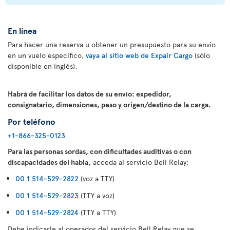
En línea
Para hacer una reserva u obtener un presupuesto para su envío
en un vuelo específico,
vaya al sitio web de Expair Cargo
(sólo
disponible en inglés).
Habrá de facilitar los datos de su envío: expedidor,
consignatario, dimensiones, peso y origen/destino de la carga.
Por teléfono
+1-866-325-0123
Para las personas sordas, con dificultades auditivas o con
discapacidades del habla,
acceda al servicio Bell Relay:
00 1 514-529-2822
(voz a TTY)
00 1 514-529-2823
(TTY a voz)
00 1 514-529-2824
(TTY a TTY)
Debe indicarle al operador del servicio Bell Relay que se