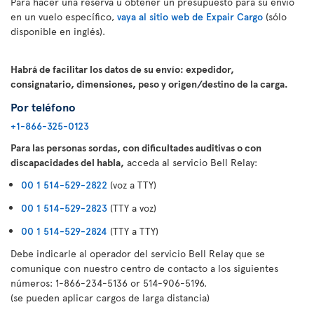
Para hacer una reserva u obtener un presupuesto para su envío
en un vuelo específico,
vaya al sitio web de Expair Cargo
(sólo
disponible en inglés).
Habrá de facilitar los datos de su envío: expedidor,
consignatario, dimensiones, peso y origen/destino de la carga.
Por teléfono
+1-866-325-0123
Para las personas sordas, con dificultades auditivas o con
discapacidades del habla,
acceda al servicio Bell Relay:
00 1 514-529-2822
(voz a TTY)
00 1 514-529-2823
(TTY a voz)
00 1 514-529-2824
(TTY a TTY)
Debe indicarle al operador del servicio Bell Relay que se
comunique con nuestro centro de contacto a los siguientes
números: 1-866-234-5136 or 514-906-5196.
(se pueden aplicar cargos de larga distancia)