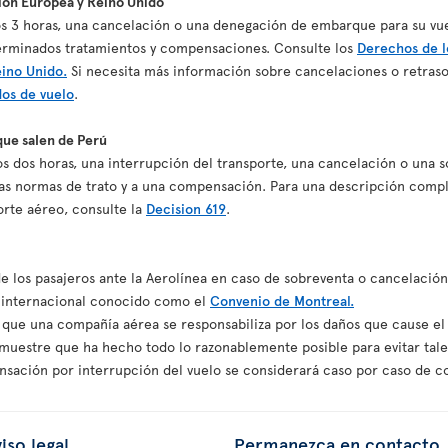
nión Europea y Reino Unido
nos 3 horas, una cancelación o una denegación de embarque para su vu
erminados tratamientos y compensaciones. Consulte los
Derechos de l
eino Unido.
Si necesita más información sobre cancelaciones o retraso
dos de vuelo
.
que salen de Perú
nos dos horas, una interrupción del transporte, una cancelación o una
s normas de trato y a una compensación. Para una descripción comple
porte aéreo, consulte la
Decision 619
.
de los pasajeros ante la Aerolínea en caso de sobreventa o cancelació
o internacional conocido como el
Convenio de Montreal.
 que una compañía aérea se responsabiliza por los daños que cause el 
uestre que ha hecho todo lo razonablemente posible para evitar tale
sación por interrupción del vuelo se considerará caso por caso de c
iso legal
Permanezca en contacto