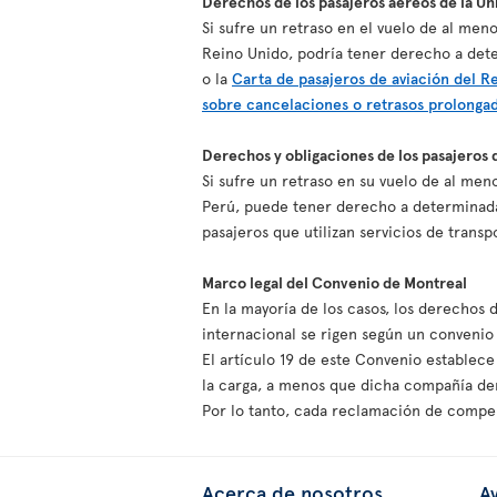
Derechos de los pasajeros aéreos de la U
Si sufre un retraso en el vuelo de al me
Reino Unido, podría tener derecho a det
o la
Carta de pasajeros de aviación del R
sobre cancelaciones o retrasos prolonga
Derechos y obligaciones de los pasajeros 
Si sufre un retraso en su vuelo de al me
Perú, puede tener derecho a determinada
pasajeros que utilizan servicios de trans
Marco legal del Convenio de Montreal
En la mayoría de los casos, los derechos 
internacional se rigen según un conveni
El artículo 19 de este Convenio establece
la carga, a menos que dicha compañía dem
Por lo tanto, cada reclamación de compen
Acerca de nosotros
Av