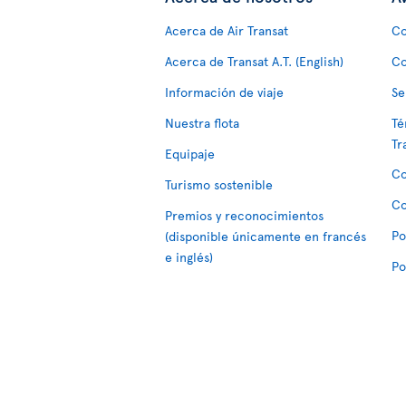
Acerca de Air Transat
Co
Acerca de Transat A.T. (English)
Co
Información de viaje
Se
Nuestra flota
Té
Tr
Equipaje
Co
Turismo sostenible
Co
Premios y reconocimientos
Po
(disponible únicamente en francés
e inglés)
Po