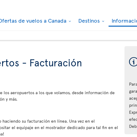
Ofertas de vuelos a Canada
Destinos
Informaci
rtos - Facturación
Par
gara
e los aeropuertos a los que volamos, desde información de
ace
ón y más.
pri
Expr
efec
 haciendo su facturación en línea. Una vez en el
Debi
sitar el equipaje en el mostrador dedicado para tal fin en el
ha!