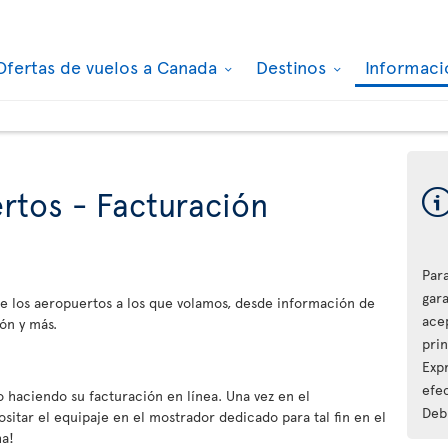
Ofertas de vuelos a Canada
Destinos
Informaci
rtos - Facturación
Par
gara
e los aeropuertos a los que volamos, desde información de
ace
ón y más.
pri
Expr
efec
 haciendo su facturación en línea. Una vez en el
Debi
sitar el equipaje en el mostrador dedicado para tal fin en el
ha!