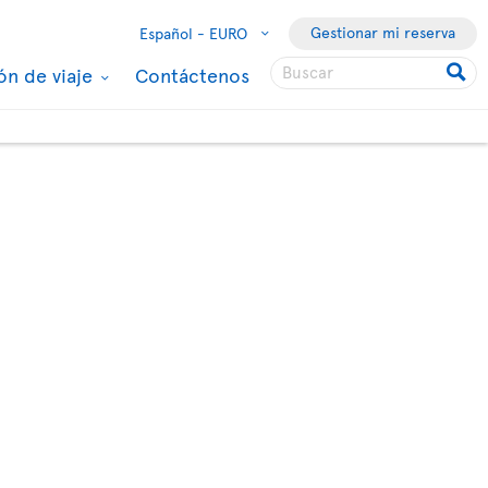
Gestionar mi reserva
Español -
EURO
ón de viaje
Contáctenos