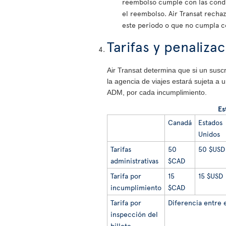
reembolso cumple con las condic
el reembolso. Air Transat recha
este periodo o que no cumpla c
Tarifas y penaliza
Air Transat determina que si un suscr
la agencia de viajes estará sujeta a 
ADM, por cada incumplimiento.
Es
Canadá
Estados
Unidos
Tarifas
50
50
$
USD
administrativas
$CAD
Tarifa por
15
15 $USD
incumplimiento
$CAD
Tarifa por
Diferencia entre e
inspección del
billete