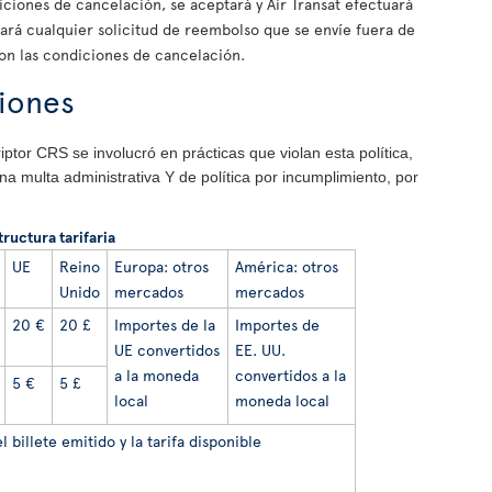
iones de cancelación, se aceptará y Air Transat efectuará
zará cualquier solicitud de reembolso que se envíe fuera de
on las condiciones de cancelación.
ciones
iptor CRS se involucró en prácticas que violan esta política,
una multa administrativa Y de política por incumplimiento, por
tructura tarifaria
UE
Reino
Europa: otros
América: otros
Unido
mercados
mercados
20 €
20 £
Importes de la
Importes de
UE convertidos
EE. UU.
a la moneda
convertidos a la
5 €
5 £
local
moneda local
l billete emitido y la tarifa disponible