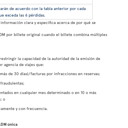
rarán de acuerdo con la tabla anterior por cada
e exceda las 6 pérdidas.
 información clara y específica acerca de por qué se
DM por billete original cuando el billete combina múltiples
restringir la capacidad de la autoridad de la emisión de
er agencia de viajes que:
(más de 30 días)/facturas por infracciones en reservas;
 fraudulentas;
entados en cualquier mes determinado o en 10 o más
; o
icamente y con frecuencia.
 ADM única