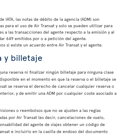
 IATA, las notas de débito de la agencia (ADM) son
s para el uso de Air Transat y solo se pueden utilizar para
es a las transacciones del agente respecto a la emisión y al
ar 649 emitidos por o a petición del agente.
s si existe un acuerdo entre Air Transat y el agente.
 y billetaje
a reserva ni finalizar ningún billetaje para ninguna clase
 disponible en el momento en que la reserva o el billetaje se
ransat se reserva el derecho de cancelar cualquier reserva o
anterior, y de emitir una ADM por cualquier coste asociado a
misiones o reembolsos que no se ajusten a las reglas
das por Air Transat (es decir, cancelaciones de vuelo,
ponsabilidad del agente de viajes obtener un código de
ansat e incluirlo en la casilla de endoso del documento