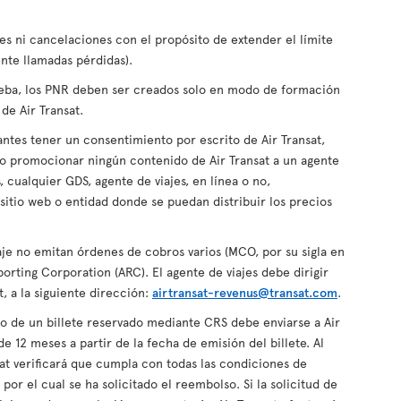
es ni cancelaciones con el propósito de extender el límite
nte llamadas pérdidas).
eba, los PNR deben ser creados solo en modo de formación
de Air Transat.
antes tener un consentimiento por escrito de Air Transat,
r o promocionar ningún contenido de Air Transat a un agente
, cualquier GDS, agente de viajes, en línea o no,
sitio web o entidad donde se puedan distribuir los precios
aje no emitan órdenes de cobros varios (MCO, por su sigla en
eporting Corporation (ARC). El agente de viajes debe dirigir
at, a la siguiente dirección:
airtransat-revenus@transat.com
.
o de un billete reservado mediante CRS debe enviarse a Air
e 12 meses a partir de la fecha de emisión del billete. Al
nsat verificará que cumpla con todas las condiciones de
 por el cual se ha solicitado el reembolso. Si la solicitud de