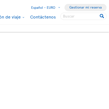
Gestionar mi reserva
Español -
EURO
ón de viaje
Contáctenos