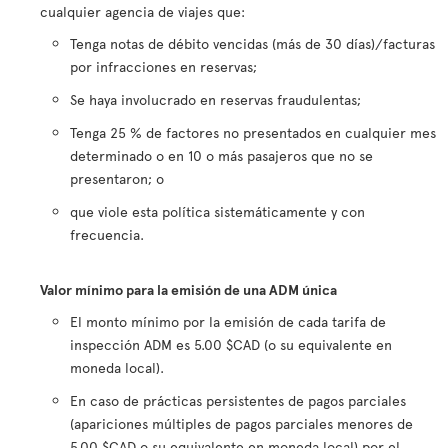
cualquier agencia de viajes que:
Tenga notas de débito vencidas (más de 30 días)/facturas
por infracciones en reservas;
Se haya involucrado en reservas fraudulentas;
Tenga 25 % de factores no presentados en cualquier mes
determinado o en 10 o más pasajeros que no se
presentaron; o
que viole esta política sistemáticamente y con
frecuencia.
Valor mínimo para la emisión de una ADM única
El monto mínimo por la emisión de cada tarifa de
inspección ADM es 5.00 $CAD (o su equivalente en
moneda local).
En caso de prácticas persistentes de pagos parciales
(apariciones múltiples de pagos parciales menores de
5.00 $CAD o su equivalente en moneda local) por el