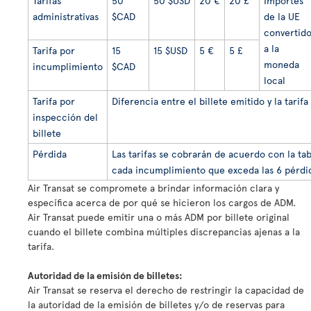
Tarifas
50
50
$
USD
20 €
20 £
Importes
administrativas
$CAD
de la UE
convertid
a la
Tarifa por
15
15 $USD
5 €
5 £
moneda
incumplimiento
$CAD
local
Tarifa por
Diferencia entre el billete emitido y la tarifa
inspección del
billete
Pérdida
Las tarifas se cobrarán de acuerdo con la tab
cada incumplimiento que exceda las 6 pérdid
Air Transat se compromete a brindar información clara y
específica acerca de por qué se hicieron los cargos de ADM.
Air Transat puede emitir una o más ADM por billete original
cuando el billete combina múltiples discrepancias ajenas a la
tarifa.
Autoridad de la emisión de billetes:
Air Transat se reserva el derecho de restringir la capacidad de
la autoridad de la emisión de billetes y/o de reservas para