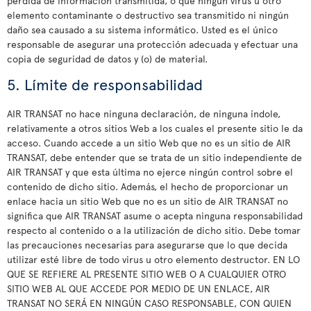
pérdida de información transmitida, o que ningún virus u otro
elemento contaminante o destructivo sea transmitido ni ningún
daño sea causado a su sistema informático. Usted es el único
responsable de asegurar una protección adecuada y efectuar una
copia de seguridad de datos y (o) de material.
5. Límite de responsabilidad
AIR TRANSAT no hace ninguna declaración, de ninguna índole,
relativamente a otros sitios Web a los cuales el presente sitio le da
acceso. Cuando accede a un sitio Web que no es un sitio de AIR
TRANSAT, debe entender que se trata de un sitio independiente de
AIR TRANSAT y que esta última no ejerce ningún control sobre el
contenido de dicho sitio. Además, el hecho de proporcionar un
enlace hacia un sitio Web que no es un sitio de AIR TRANSAT no
significa que AIR TRANSAT asume o acepta ninguna responsabilidad
respecto al contenido o a la utilización de dicho sitio. Debe tomar
las precauciones necesarias para asegurarse que lo que decida
utilizar esté libre de todo virus u otro elemento destructor. EN LO
QUE SE REFIERE AL PRESENTE SITIO WEB O A CUALQUIER OTRO
SITIO WEB AL QUE ACCEDE POR MEDIO DE UN ENLACE, AIR
TRANSAT NO SERÁ EN NINGÚN CASO RESPONSABLE, CON QUIEN