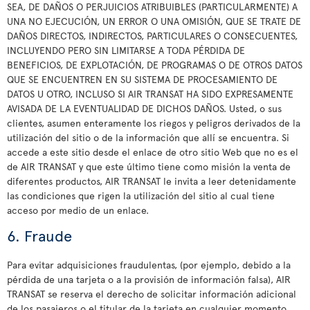
SEA, DE DAÑOS O PERJUICIOS ATRIBUIBLES (PARTICULARMENTE) A
UNA NO EJECUCIÓN, UN ERROR O UNA OMISIÓN, QUE SE TRATE DE
DAÑOS DIRECTOS, INDIRECTOS, PARTICULARES O CONSECUENTES,
INCLUYENDO PERO SIN LIMITARSE A TODA PÉRDIDA DE
BENEFICIOS, DE EXPLOTACIÓN, DE PROGRAMAS O DE OTROS DATOS
QUE SE ENCUENTREN EN SU SISTEMA DE PROCESAMIENTO DE
DATOS U OTRO, INCLUSO SI AIR TRANSAT HA SIDO EXPRESAMENTE
AVISADA DE LA EVENTUALIDAD DE DICHOS DAÑOS. Usted, o sus
clientes, asumen enteramente los riegos y peligros derivados de la
utilización del sitio o de la información que allí se encuentra. Si
accede a este sitio desde el enlace de otro sitio Web que no es el
de AIR TRANSAT y que este último tiene como misión la venta de
diferentes productos, AIR TRANSAT le invita a leer detenidamente
las condiciones que rigen la utilización del sitio al cual tiene
acceso por medio de un enlace.
6. Fraude
Para evitar adquisiciones fraudulentas, (por ejemplo, debido a la
pérdida de una tarjeta o a la provisión de información falsa), AIR
TRANSAT se reserva el derecho de solicitar información adicional
de los pasajeros o el titular de la tarjeta en cualquier momento