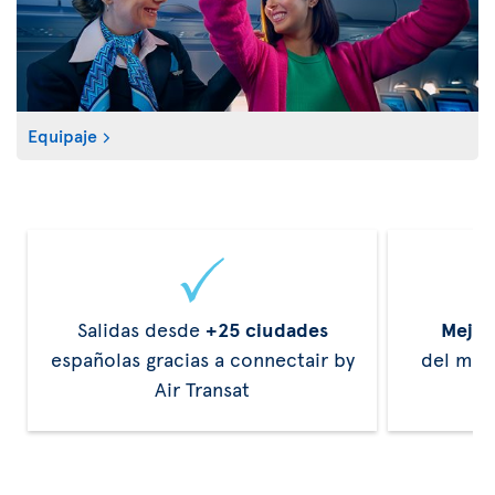
Equipaje
Salidas desde
+25 ciudades
Mejor
españolas gracias a connectair by
del mun
Air Transat