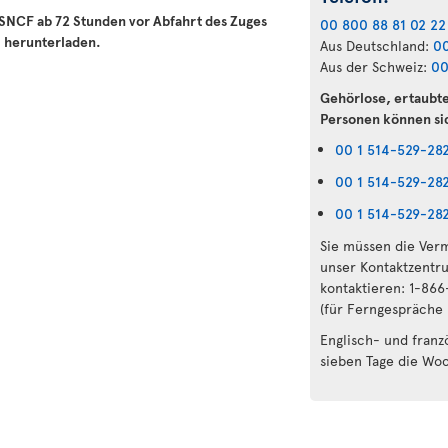
er SNCF ab 72 Stunden vor Abfahrt des Zuges
00 800 88 81 02 22
m
herunterladen.
Aus Deutschland:
00
Aus der Schweiz:
00
Gehörlose, ertaubt
Personen können si
00 1 514-529-28
00 1 514-529-28
00 1 514-529-28
Sie müssen die Verm
unser Kontaktzentr
kontaktieren: 1-86
(für Ferngespräche
Englisch- und franz
sieben Tage die Wo