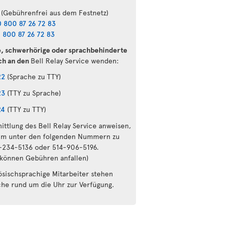
(Gebührenfrei aus dem Festnetz)
 800 87 26 72 83
 800 87 26 72 83
e, schwerhörige oder sprachbehinderte
ch an den
Bell Relay Service wenden:
22
(Sprache zu TTY)
23
(TTY zu Sprache)
24
(TTY zu TTY)
ittlung des Bell Relay Service anweisen,
um unter den folgenden Nummern zu
6-234-5136 oder 514-906-5196.
 können Gebühren anfallen)
ösischsprachige Mitarbeiter stehen
che rund um die Uhr zur Verfügung.