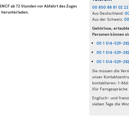
er SNCF ab 72 Stunden vor Abfahrt des Zuges
00 800 88 81 02 22
m
herunterladen.
Aus Deutschland:
00
Aus der Schweiz:
00
Gehörlose, ertaubt
Personen können si
00 1 514-529-28
00 1 514-529-28
00 1 514-529-28
Sie müssen die Verm
unser Kontaktzentr
kontaktieren: 1-86
(für Ferngespräche
Englisch- und franz
sieben Tage die Wo