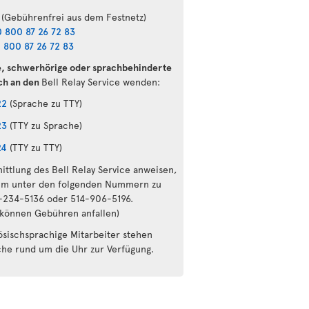
(Gebührenfrei aus dem Festnetz)
 800 87 26 72 83
 800 87 26 72 83
e, schwerhörige oder sprachbehinderte
ch an den
Bell Relay Service wenden:
22
(Sprache zu TTY)
23
(TTY zu Sprache)
24
(TTY zu TTY)
ittlung des Bell Relay Service anweisen,
um unter den folgenden Nummern zu
6-234-5136 oder 514-906-5196.
 können Gebühren anfallen)
ösischsprachige Mitarbeiter stehen
che rund um die Uhr zur Verfügung.