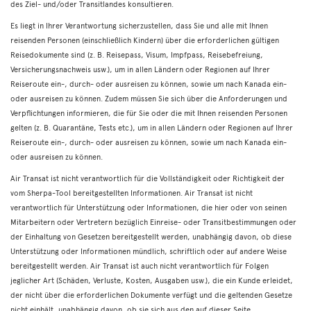
des Ziel- und/oder Transitlandes konsultieren.
Es liegt in Ihrer Verantwortung sicherzustellen, dass Sie und alle mit Ihnen
reisenden Personen (einschließlich Kindern) über die erforderlichen gültigen
Reisedokumente sind (z. B. Reisepass, Visum, Impfpass, Reisebefreiung,
Versicherungsnachweis usw.), um in allen Ländern oder Regionen auf Ihrer
Reiseroute ein-, durch- oder ausreisen zu können, sowie um nach Kanada ein-
oder ausreisen zu können. Zudem müssen Sie sich über die Anforderungen und
Verpflichtungen informieren, die für Sie oder die mit Ihnen reisenden Personen
gelten (z. B. Quarantäne, Tests etc.), um in allen Ländern oder Regionen auf Ihrer
Reiseroute ein-, durch- oder ausreisen zu können, sowie um nach Kanada ein-
oder ausreisen zu können.
Air Transat ist nicht verantwortlich für die Vollständigkeit oder Richtigkeit der
vom Sherpa-Tool bereitgestellten Informationen. Air Transat ist nicht
verantwortlich für Unterstützung oder Informationen, die hier oder von seinen
Mitarbeitern oder Vertretern bezüglich Einreise- oder Transitbestimmungen oder
der Einhaltung von Gesetzen bereitgestellt werden, unabhängig davon, ob diese
Unterstützung oder Informationen mündlich, schriftlich oder auf andere Weise
bereitgestellt werden. Air Transat ist auch nicht verantwortlich für Folgen
jeglicher Art (Schäden, Verluste, Kosten, Ausgaben usw.), die ein Kunde erleidet,
der nicht über die erforderlichen Dokumente verfügt und die geltenden Gesetze
nicht einhält, unabhängig davon, ob sie sich aus den auf dieser Seite