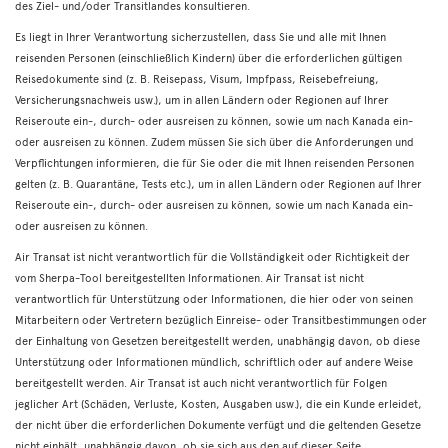
des Ziel- und/oder Transitlandes konsultieren.
Es liegt in Ihrer Verantwortung sicherzustellen, dass Sie und alle mit Ihnen
reisenden Personen (einschließlich Kindern) über die erforderlichen gültigen
Reisedokumente sind (z. B. Reisepass, Visum, Impfpass, Reisebefreiung,
Versicherungsnachweis usw.), um in allen Ländern oder Regionen auf Ihrer
Reiseroute ein-, durch- oder ausreisen zu können, sowie um nach Kanada ein-
oder ausreisen zu können. Zudem müssen Sie sich über die Anforderungen und
Verpflichtungen informieren, die für Sie oder die mit Ihnen reisenden Personen
gelten (z. B. Quarantäne, Tests etc.), um in allen Ländern oder Regionen auf Ihrer
Reiseroute ein-, durch- oder ausreisen zu können, sowie um nach Kanada ein-
oder ausreisen zu können.
Air Transat ist nicht verantwortlich für die Vollständigkeit oder Richtigkeit der
vom Sherpa-Tool bereitgestellten Informationen. Air Transat ist nicht
verantwortlich für Unterstützung oder Informationen, die hier oder von seinen
Mitarbeitern oder Vertretern bezüglich Einreise- oder Transitbestimmungen oder
der Einhaltung von Gesetzen bereitgestellt werden, unabhängig davon, ob diese
Unterstützung oder Informationen mündlich, schriftlich oder auf andere Weise
bereitgestellt werden. Air Transat ist auch nicht verantwortlich für Folgen
jeglicher Art (Schäden, Verluste, Kosten, Ausgaben usw.), die ein Kunde erleidet,
der nicht über die erforderlichen Dokumente verfügt und die geltenden Gesetze
nicht einhält, unabhängig davon, ob sie sich aus den auf dieser Seite