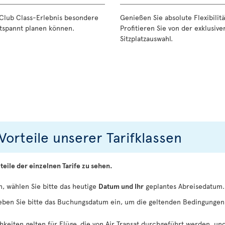
 Club Class-Erlebnis besondere
Genießen Sie absolute Flexibilit
entspannt planen können.
Profitieren Sie von der exklusiv
Sitzplatzauswahl.
Vorteile unserer Tarifklassen
teile der einzelnen Tarife zu sehen.
, wählen Sie bitte das heutige
Datum und Ihr
geplantes Abreisedatum.
eben Sie bitte das Buchungsdatum ein, um die geltenden Bedingungen
keiten gelten für Flüge, die von Air Transat durchgeführt werden, u