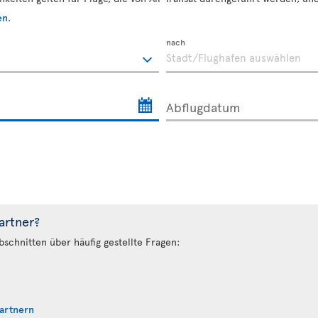
en
.
nach
Abflugdatum
artner?
bschnitten über häufig gestellte Fragen:
Partnern