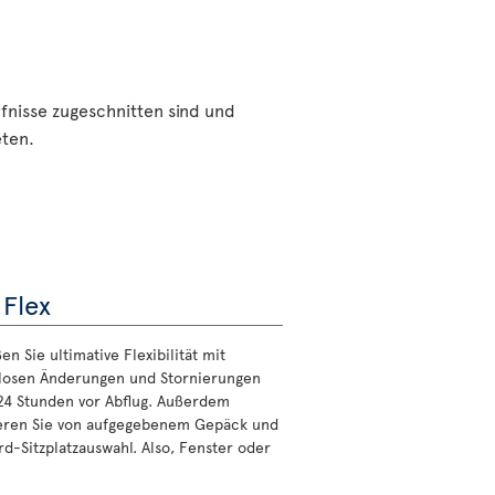
rfnisse zugeschnitten sind und
eten.
 Flex
n Sie ultimative Flexibilität mit
losen Änderungen und Stornierungen
 24 Stunden vor Abflug. Außerdem
ieren Sie von aufgegebenem Gepäck und
rd-Sitzplatzauswahl. Also, Fenster oder