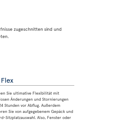
rfnisse zugeschnitten sind und
eten.
 Flex
n Sie ultimative Flexibilität mit
losen Änderungen und Stornierungen
 24 Stunden vor Abflug. Außerdem
ieren Sie von aufgegebenem Gepäck und
rd-Sitzplatzauswahl. Also, Fenster oder