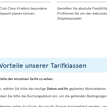
 Club Class-Erlebnis besondere
Genießen Sie absolute Flexibilit
entspannt planen können.
Profitieren Sie von der exklusiv
Sitzplatzauswahl.
Vorteile unserer Tarifklassen
teile der einzelnen Tarife zu sehen.
, wählen Sie bitte das heutige
Datum und Ihr
geplantes Abreisedatum.
eben Sie bitte das Buchungsdatum ein, um die geltenden Bedingungen
keiten gelten für Flüge, die von Air Transat durchgeführt werden, u