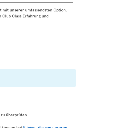
ät mit unserer umfassendsten Option.
en Club Class Erfahrung und
 zu überprüfen.
nd können bei
Flügen, die von unseren