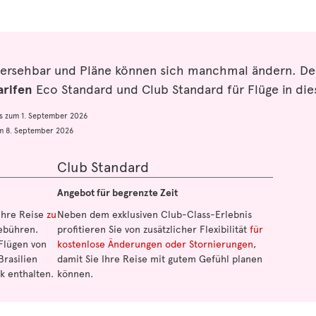
hersehbar und Pläne können sich manchmal ändern. De
arifen
Eco Standard und Club Standard für Flüge in d
is zum 1. September 2026
um 8. September 2026
Club Standard
Angebot für begrenzte Zeit
 Ihre Reise
zu
Neben dem exklusiven Club-Class-Erlebnis
bühren.
profitieren Sie von zusätzlicher Flexibilität
für
Flügen von
kostenlose Änderungen oder Stornierungen
,
Brasilien
damit Sie Ihre Reise mit gutem Gefühl planen
k enthalten.
können.