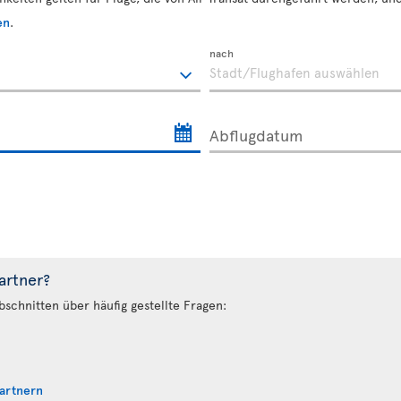
en
.
nach
Abflugdatum
artner?
bschnitten über häufig gestellte Fragen:
Partnern