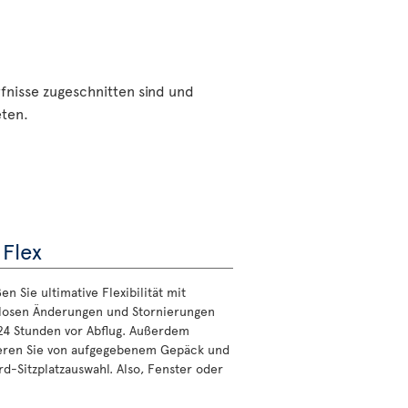
rfnisse zugeschnitten sind und
eten.
 Flex
n Sie ultimative Flexibilität mit
losen Änderungen und Stornierungen
 24 Stunden vor Abflug. Außerdem
ieren Sie von aufgegebenem Gepäck und
rd-Sitzplatzauswahl. Also, Fenster oder