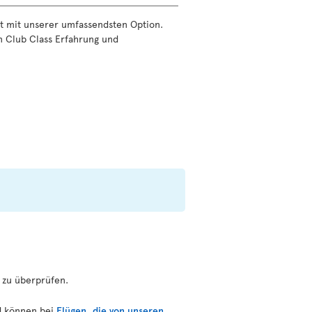
ät mit unserer umfassendsten Option.
en Club Class Erfahrung und
 zu überprüfen.
nd können bei
Flügen, die von unseren