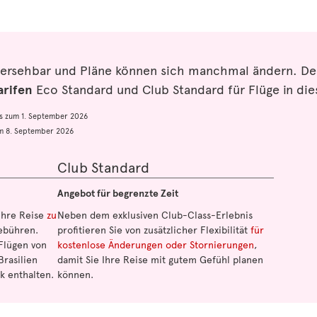
hersehbar und Pläne können sich manchmal ändern. De
arifen
Eco Standard und Club Standard für Flüge in d
is zum 1. September 2026
um 8. September 2026
Club Standard
Angebot für begrenzte Zeit
 Ihre Reise
zu
Neben dem exklusiven Club-Class-Erlebnis
bühren.
profitieren Sie von zusätzlicher Flexibilität
für
Flügen von
kostenlose Änderungen oder Stornierungen
,
Brasilien
damit Sie Ihre Reise mit gutem Gefühl planen
k enthalten.
können.