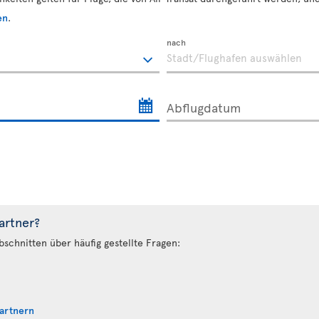
en
.
nach
Abflugdatum
artner?
bschnitten über häufig gestellte Fragen:
Partnern