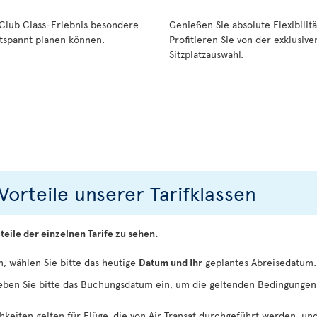
 Club Class-Erlebnis besondere
Genießen Sie absolute Flexibilit
entspannt planen können.
Profitieren Sie von der exklusiv
Sitzplatzauswahl.
Vorteile unserer Tarifklassen
teile der einzelnen Tarife zu sehen.
, wählen Sie bitte das heutige
Datum und Ihr
geplantes Abreisedatum.
eben Sie bitte das Buchungsdatum ein, um die geltenden Bedingungen
keiten gelten für Flüge, die von Air Transat durchgeführt werden, u