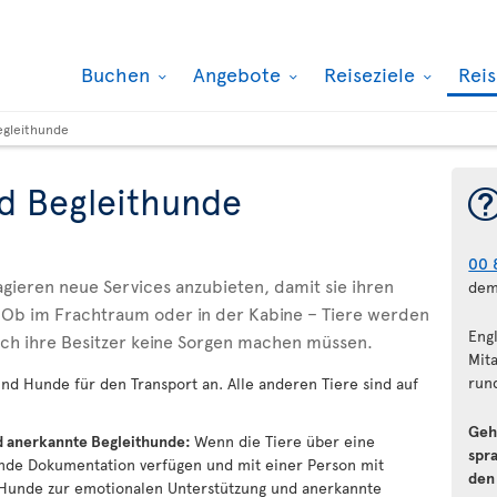
Buchen
Angebote
Reiseziele
Rei
egleithunde
d Begleithunde
00 
agieren neue Services anzubieten, damit sie ihren
dem
Ob im Frachtraum oder in der Kabine – Tiere werden
Eng
sich ihre Besitzer keine Sorgen machen müssen.
Mit
run
d Hunde für den Transport an. Alle anderen Tiere sind auf
Geh
d anerkannte Begleithunde:
Wenn die Tiere über eine
spr
nde Dokumentation verfügen und mit einer Person mit
de
n Hunde zur emotionalen Unterstützung und anerkannte