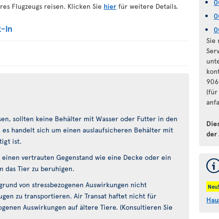
0
res Flugzeugs reisen. Klicken Sie
hier
für weitere Details.
0
-in
0
Sie
Ser
unt
kon
906
(fü
anfa
en, sollten keine Behälter mit Wasser oder Futter in den
Die
n, es handelt sich um einen auslaufsicheren Behälter mit
der
igt ist.
 einen vertrauten Gegenstand wie eine Decke oder ein
m das Tier zu beruhigen.
grund von stressbezogenen Auswirkungen nicht
Neu
gen zu transportieren. Air Transat haftet nicht für
Hau
genen Auswirkungen auf ältere Tiere. (Konsultieren Sie