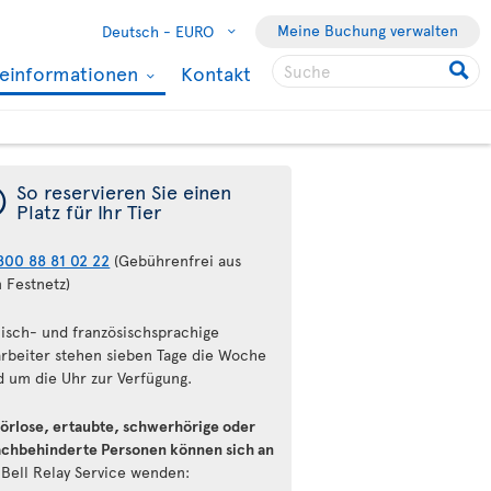
Meine Buchung verwalten
Deutsch -
EURO
seinformationen
Kontakt
¯
So reservieren Sie einen
Platz für Ihr Tier
800 88 81 02 22
(Gebührenfrei aus
 Festnetz)
lisch- und französischsprachige
arbeiter stehen sieben Tage die Woche
d um die Uhr zur Verfügung.
örlose, ertaubte, schwerhörige oder
achbehinderte Personen können sich an
n
Bell Relay Service wenden: