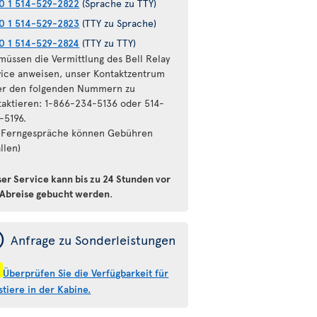
0 1 514-529-2822
(Sprache zu TTY)
0 1 514-529-2823
(TTY zu Sprache)
0 1 514-529-2824
(TTY zu TTY)
 müssen die Vermittlung des Bell Relay
vice anweisen, unser Kontaktzentrum
er den folgenden Nummern zu
taktieren: 1-866-234-5136 oder 514-
-5196.
r Ferngespräche können Gebühren
llen)
ser Service kann bis zu 24 Stunden vor
 Abreise gebucht werden
.
ý
Anfrage zu Sonderleistungen
!
Überprüfen Sie die Verfügbarkeit für
stiere in der Kabine.